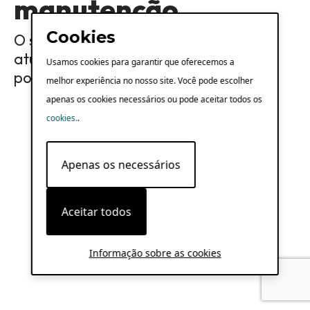
manutenção
Cookies
O serviço SOL está a realizar algumas
atualizações e precisamos ficar offline
Usamos cookies para garantir que oferecemos a
por um tempo. Voltaremos em breve!
melhor experiência no nosso site. Você pode escolher
apenas os cookies necessários ou pode aceitar todos os
cookies.
.
Apenas os necessários
Aceitar todos
Informação sobre as cookies