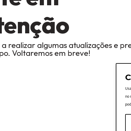
tenção
 a realizar algumas atualizações e pr
mpo. Voltaremos em breve!
C
Usa
no 
pod