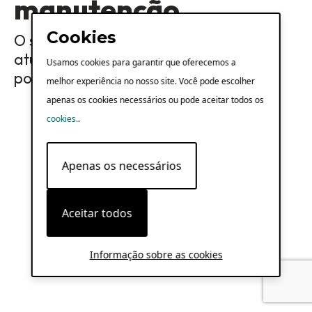
manutenção
Cookies
O serviço SOL está a realizar algumas
atualizações e precisamos ficar offline
Usamos cookies para garantir que oferecemos a
por um tempo. Voltaremos em breve!
melhor experiência no nosso site. Você pode escolher
apenas os cookies necessários ou pode aceitar todos os
cookies.
.
Apenas os necessários
Aceitar todos
Informação sobre as cookies