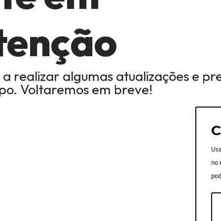
tenção
 a realizar algumas atualizações e pr
mpo. Voltaremos em breve!
C
Usa
no 
pod